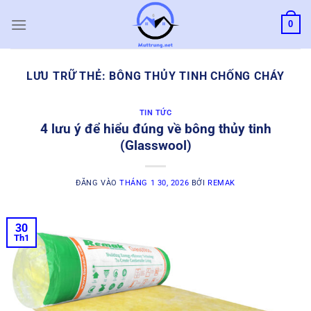
Bỏ
0
qua
nội
dung
LƯU TRỮ THẺ:
BÔNG THỦY TINH CHỐNG CHÁY
TIN TỨC
4 lưu ý để hiểu đúng về bông thủy tinh
(Glasswool)
ĐĂNG VÀO
THÁNG 1 30, 2026
BỞI
REMAK
30
Th1