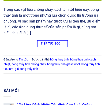
Trong các vật liệu chống cháy, cách âm tốt hiện nay, bông
thủy tinh là một trong những lựa chọn được thị trường ưa
chuộng. Vì sao sản phẩm này được ưu ái đến thế, ưu điểm
là gì, các ứng dụng thực tế của sản phẩm là gì, cùng tìm
hiểu chi tiết ở […]
TIẾP TỤC ĐỌC
→
Đăng trong
Tin tức
|
Được gắn thẻ
bông thủy tinh
,
bông thủy tinh cách
nhiệt
,
bông thủy tinh chống cháy
,
bông thủy tinh glasswool
,
bông thủy tinh
tiêu âm
,
giá bông thủy tinh
BÀI MỚI
Vật Liệu Cách Nhiệt Tốt Nhất Cho Nhà Xưởng