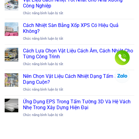
Công Nghiệp
ở
Chức năng bình luận bị tắt
Vật
Liệu
Cách Nhiệt Sàn Bằng Xốp XPS Có Hiệu Quả
Cách
Không?
Nhiệt
ở
Chức năng bình luận bị tắt
Tốt
Cách
Nhất
Nhiệt
Cách Lựa Chọn Vật Liệu Cách Âm, Cách Nhiệt Cho
Cho
Sàn
Nhà
Từng Công Trình
Bằng
Xưởng
ở
Chức năng bình luận bị tắt
Xốp
Công
Cách
XPS
Nghiệp
Lựa
Nên Chọn Vật Liệu Cách Nhiệt Dạng Tấm Hay
Có
Chọn
Hiệu
Dạng Cuộn?
Vật
Quả
ở
Chức năng bình luận bị tắt
Liệu
Không?
Nên
Cách
Chọn
Ứng Dụng EPS Trong Tấm Tường 3D Và Hệ Vách
Âm,
Vật
Cách
Nhẹ Trong Xây Dựng Hiện Đại
Liệu
Nhiệt
ở
Chức năng bình luận bị tắt
Cách
Cho
Ứng
Nhiệt
Từng
Dụng
Dạng
Công
EPS
Tấm
Trình
Trong
Hay