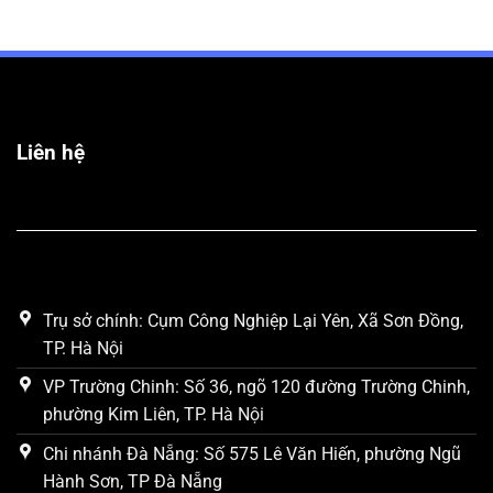
Tấm
Dạng
Tường
Cuộn?
3D
Và
Hệ
Vách
Nhẹ
Trong
Liên hệ
Xây
Dựng
Hiện
Đại
Trụ sở chính: Cụm Công Nghiệp Lại Yên, Xã Sơn Đồng,
TP. Hà Nội
VP Trường Chinh: Số 36, ngõ 120 đường Trường Chinh,
phường Kim Liên, TP. Hà Nội
Chi nhánh Đà Nẵng: Số 575 Lê Văn Hiến, phường Ngũ
Hành Sơn, TP Đà Nẵng