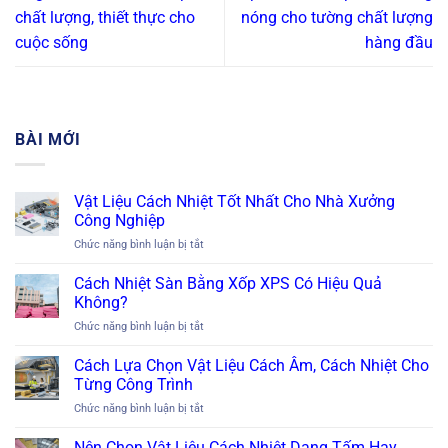
chất lượng, thiết thực cho
nóng cho tường chất lượng
cuộc sống
hàng đầu
BÀI MỚI
Vật Liệu Cách Nhiệt Tốt Nhất Cho Nhà Xưởng
Công Nghiệp
ở
Chức năng bình luận bị tắt
Vật
Liệu
Cách Nhiệt Sàn Bằng Xốp XPS Có Hiệu Quả
Cách
Không?
Nhiệt
ở
Chức năng bình luận bị tắt
Tốt
Cách
Nhất
Nhiệt
Cách Lựa Chọn Vật Liệu Cách Âm, Cách Nhiệt Cho
Cho
Sàn
Nhà
Từng Công Trình
Bằng
Xưởng
ở
Chức năng bình luận bị tắt
Xốp
Công
Cách
XPS
Nghiệp
Lựa
Nên Chọn Vật Liệu Cách Nhiệt Dạng Tấm Hay
Có