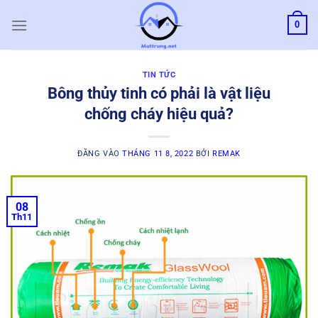
Bỏ
0
qua
nội
dung
TIN TỨC
Bông thủy tinh có phải là vật liệu
chống cháy hiệu quả?
ĐĂNG VÀO
THÁNG 11 8, 2022
BỞI
REMAK
08
Th11