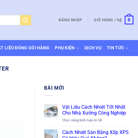
0
ĐĂNG NHẬP
GIỎ HÀNG /
0
₫
T LIỆU ĐÓNG GÓI HÀNG
PHỤ KIỆN
DỊCH VỤ
TIN TỨC
TER
BÀI MỚI
Vật Liệu Cách Nhiệt Tốt Nhất
Cho Nhà Xưởng Công Nghiệp
ở
Chức năng bình luận bị tắt
Vật
Liệu
Cách Nhiệt Sàn Bằng Xốp XPS
Cách