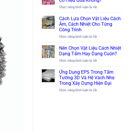
Có Hiệu Quả Không?
Nhiệt
ở
Chức năng bình luận bị tắt
Tốt
Cách
Nhất
Nhiệt
Cách Lựa Chọn Vật Liệu Cách
Cho
Sàn
Nhà
Âm, Cách Nhiệt Cho Từng
Bằng
Xưởng
Công Trình
Xốp
Công
ở
Chức năng bình luận bị tắt
XPS
Nghiệp
Cách
Có
Lựa
Hiệu
Nên Chọn Vật Liệu Cách Nhiệt
Chọn
Quả
Dạng Tấm Hay Dạng Cuộn?
Vật
Không?
ở
Chức năng bình luận bị tắt
Liệu
Nên
Cách
Chọn
Ứng Dụng EPS Trong Tấm
Âm,
Vật
Cách
Tường 3D Và Hệ Vách Nhẹ
Liệu
Nhiệt
Trong Xây Dựng Hiện Đại
Cách
Cho
ở
Chức năng bình luận bị tắt
Nhiệt
Từng
Ứng
Dạng
Công
Dụng
Tấm
Trình
EPS
Hay
Trong
Dạng
Tấm
Cuộn?
Tường
3D
Và