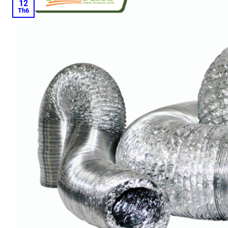
12
Th6