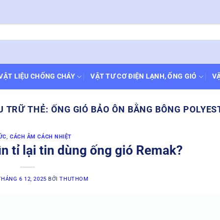
VẬT LIỆU CHỐNG CHÁY
VẬT TƯ CƠ ĐIỆN LẠNH, ỐNG GIÓ
VẬ
U TRỮ THẺ:
ỐNG GIÓ BẢO ÔN BẰNG BÔNG POLYES
ỨC
,
CÁCH ÂM CÁCH NHIỆT
n tỉ lại tin dùng ống gió Remak?
THÁNG 6 12, 2025
BỞI
THUTHOM