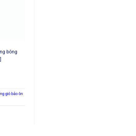
Hệ
Vách
Nhẹ
Trong
Xây
Dựng
Hiện
Đại
ằng bông
]
ng gió bảo ôn