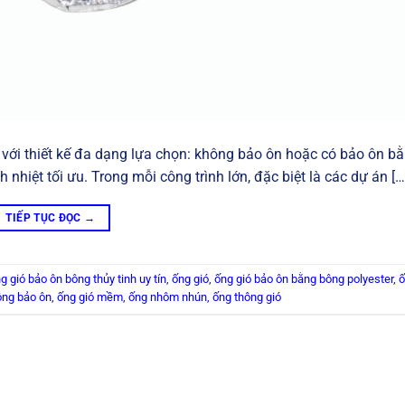
 với thiết kế đa dạng lựa chọn: không bảo ôn hoặc có bảo ôn b
h nhiệt tối ưu. Trong mỗi công trình lớn, đặc biệt là các dự án […
TIẾP TỤC ĐỌC
→
g gió bảo ôn bông thủy tinh uy tín
,
ống gió
,
ống gió bảo ôn bằng bông polyester
,
ố
ông bảo ôn
,
ống gió mềm
,
ống nhôm nhún
,
ống thông gió