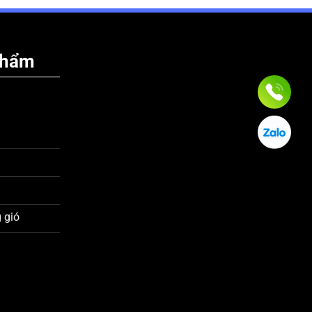
phẩm
g gió