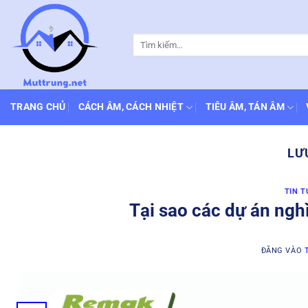
Bỏ
qua
Tìm
nội
kiếm:
dung
TRANG CHỦ
CÁCH ÂM, CÁCH NHIỆT
TIÊU ÂM, TÁN ÂM
LƯ
TIN T
Tại sao các dự án nghì
ĐĂNG VÀO