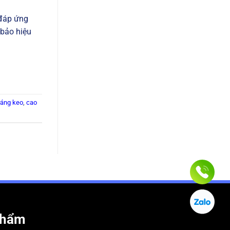
 đáp ứng
 bảo hiệu
ráng keo
,
cao
phẩm