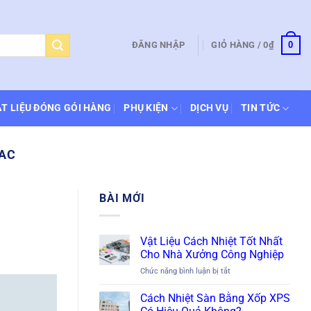
0
ĐĂNG NHẬP
GIỎ HÀNG /
0
₫
T LIỆU ĐÓNG GÓI HÀNG
PHỤ KIỆN
DỊCH VỤ
TIN TỨC
VAC
BÀI MỚI
Vật Liệu Cách Nhiệt Tốt Nhất
Cho Nhà Xưởng Công Nghiệp
ở
Chức năng bình luận bị tắt
Vật
Liệu
Cách Nhiệt Sàn Bằng Xốp XPS
Cách