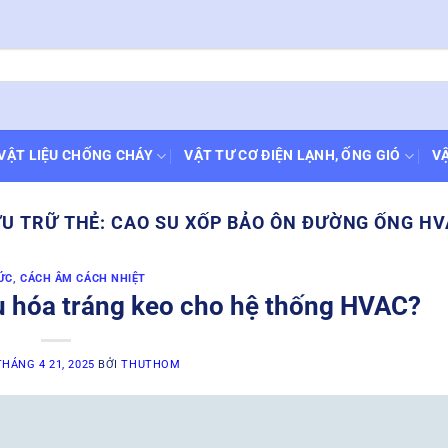
VẬT LIỆU CHỐNG CHÁY
VẬT TƯ CƠ ĐIỆN LẠNH, ỐNG GIÓ
VẬ
U TRỮ THẺ:
CAO SU XỐP BẢO ÔN ĐƯỜNG ỐNG H
ỨC
,
CÁCH ÂM CÁCH NHIỆT
ưu hóa tráng keo cho hệ thống HVAC?
THÁNG 4 21, 2025
BỞI
THUTHOM