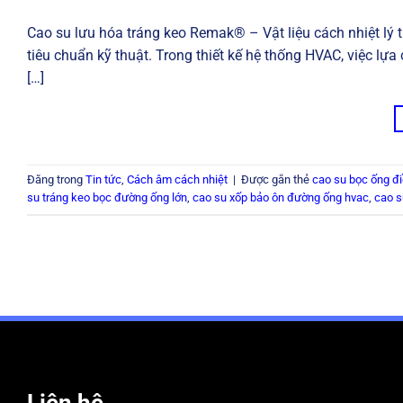
Cao su lưu hóa tráng keo Remak® – Vật liệu cách nhiệt lý 
tiêu chuẩn kỹ thuật. Trong thiết kế hệ thống HVAC, việc lựa
[…]
Đăng trong
Tin tức
,
Cách âm cách nhiệt
|
Được gắn thẻ
cao su bọc ống đ
su tráng keo bọc đường ống lớn
,
cao su xốp bảo ôn đường ống hvac
,
cao s
Liên hệ