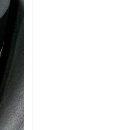
Hệ
Vách
Nhẹ
Trong
Xây
Dựng
Hiện
Đại