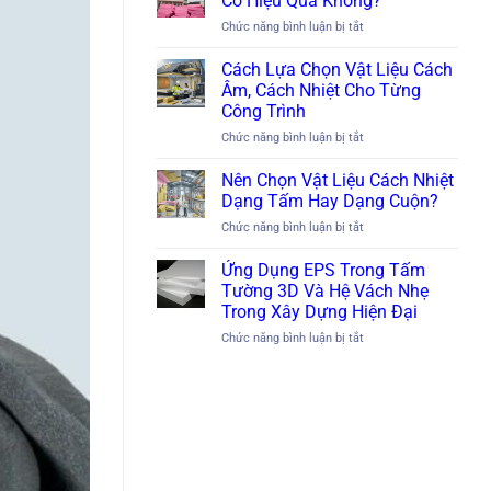
Có Hiệu Quả Không?
Nhiệt
ở
Chức năng bình luận bị tắt
Tốt
Cách
Nhất
Nhiệt
Cách Lựa Chọn Vật Liệu Cách
Cho
Sàn
Nhà
Âm, Cách Nhiệt Cho Từng
Bằng
Xưởng
Công Trình
Xốp
Công
ở
Chức năng bình luận bị tắt
XPS
Nghiệp
Cách
Có
Lựa
Hiệu
Nên Chọn Vật Liệu Cách Nhiệt
Chọn
Quả
Dạng Tấm Hay Dạng Cuộn?
Vật
Không?
ở
Chức năng bình luận bị tắt
Liệu
Nên
Cách
Chọn
Ứng Dụng EPS Trong Tấm
Âm,
Vật
Cách
Tường 3D Và Hệ Vách Nhẹ
Liệu
Nhiệt
Trong Xây Dựng Hiện Đại
Cách
Cho
ở
Chức năng bình luận bị tắt
Nhiệt
Từng
Ứng
Dạng
Công
Dụng
Tấm
Trình
EPS
Hay
Trong
Dạng
Tấm
Cuộn?
Tường
3D
Và