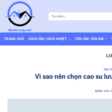
Bỏ
qua
Tìm
nội
kiếm:
dung
TRANG CHỦ
CÁCH ÂM, CÁCH NHIỆT
TIÊU ÂM, TÁN ÂM
LƯ
TIN T
Vì sao nên chọn cao su l
ĐĂNG VÀO