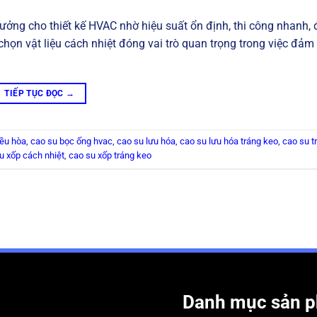
tưởng cho thiết kế HVAC nhờ hiệu suất ổn định, thi công nhanh,
 chọn vật liệu cách nhiệt đóng vai trò quan trọng trong việc đảm
TIẾP TỤC ĐỌC
→
iều hòa
,
cao su bọc ống hvac
,
cao su lưu hóa
,
cao su lưu hóa tráng keo
,
cao su t
u xốp cách nhiệt
,
cao su xốp tráng keo
Danh mục sản 