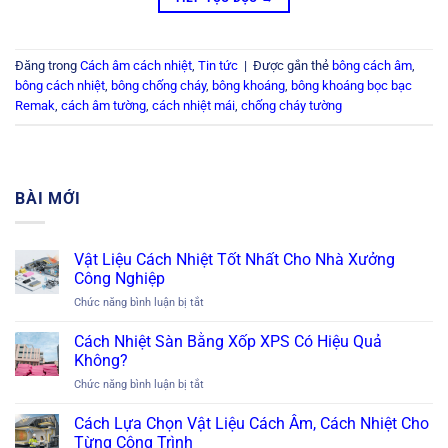
Đăng trong
Cách âm cách nhiệt
,
Tin tức
|
Được gắn thẻ
bông cách âm
,
bông cách nhiệt
,
bông chống cháy
,
bông khoáng
,
bông khoáng bọc bạc
Remak
,
cách âm tường
,
cách nhiệt mái
,
chống cháy tường
BÀI MỚI
Vật Liệu Cách Nhiệt Tốt Nhất Cho Nhà Xưởng
Công Nghiệp
ở
Chức năng bình luận bị tắt
Vật
Liệu
Cách Nhiệt Sàn Bằng Xốp XPS Có Hiệu Quả
Cách
Không?
Nhiệt
ở
Chức năng bình luận bị tắt
Tốt
Cách
Nhất
Nhiệt
Cách Lựa Chọn Vật Liệu Cách Âm, Cách Nhiệt Cho
Cho
Sàn
Nhà
Từng Công Trình