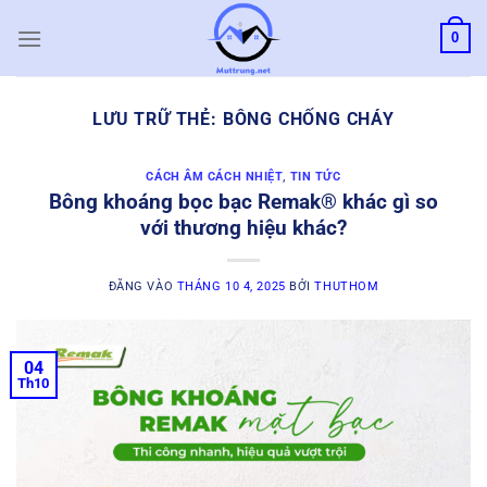
Bỏ
0
qua
nội
dung
LƯU TRỮ THẺ:
BÔNG CHỐNG CHÁY
CÁCH ÂM CÁCH NHIỆT
,
TIN TỨC
Bông khoáng bọc bạc Remak® khác gì so
với thương hiệu khác?
ĐĂNG VÀO
THÁNG 10 4, 2025
BỞI
THUTHOM
04
Th10