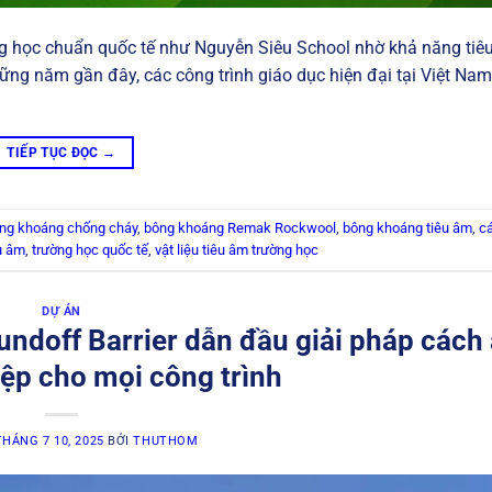
 học chuẩn quốc tế như Nguyễn Siêu School nhờ khả năng tiê
hững năm gần đây, các công trình giáo dục hiện đại tại Việt Na
TIẾP TỤC ĐỌC
→
ng khoáng chống cháy
,
bông khoáng Remak Rockwool
,
bông khoáng tiêu âm
,
c
êu âm
,
trường học quốc tế
,
vật liệu tiêu âm trường học
DỰ ÁN
doff Barrier dẫn đầu giải pháp cách
ệp cho mọi công trình
THÁNG 7 10, 2025
BỞI
THUTHOM