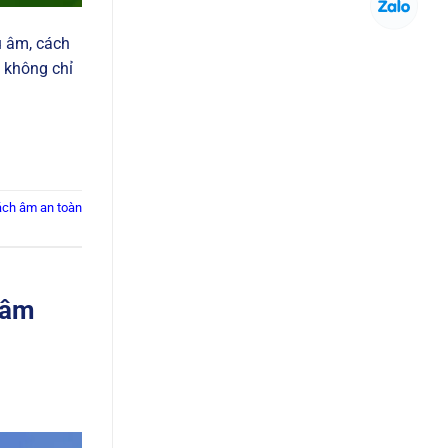
u âm, cách
m không chỉ
ách âm an toàn
 âm