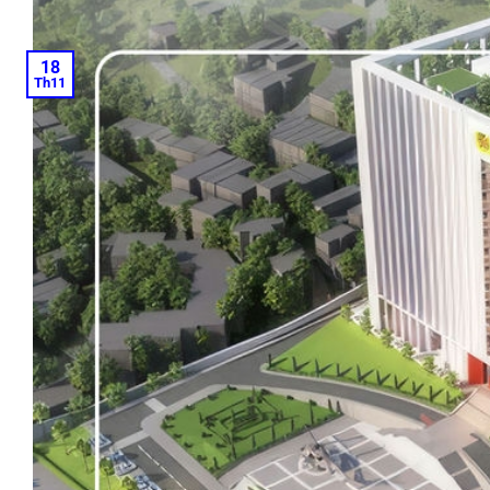
18
Th11