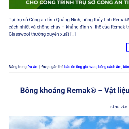
Tại trụ sở Công an tỉnh Quảng Ninh, bông thủy tinh Remak
cách nhiệt và chống cháy – khẳng định vị thế của Remak t
Glasswool thường xuyên xuất […]
Đăng trong
Dự án
|
Được gắn thẻ
bảo ôn ống gió hvac
,
bông cách âm
,
bôn
Bông khoáng Remak® – Vật liệu 
ĐĂNG VÀO