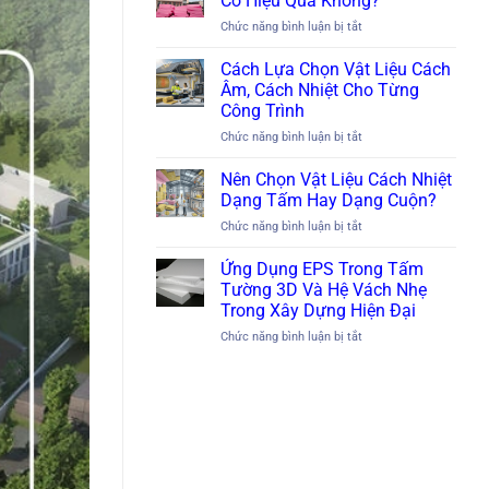
Có Hiệu Quả Không?
Nhiệt
ở
Chức năng bình luận bị tắt
Tốt
Cách
Nhất
Nhiệt
Cách Lựa Chọn Vật Liệu Cách
Cho
Sàn
Nhà
Âm, Cách Nhiệt Cho Từng
Bằng
Xưởng
Công Trình
Xốp
Công
ở
Chức năng bình luận bị tắt
XPS
Nghiệp
Cách
Có
Lựa
Hiệu
Nên Chọn Vật Liệu Cách Nhiệt
Chọn
Quả
Dạng Tấm Hay Dạng Cuộn?
Vật
Không?
ở
Chức năng bình luận bị tắt
Liệu
Nên
Cách
Chọn
Ứng Dụng EPS Trong Tấm
Âm,
Vật
Cách
Tường 3D Và Hệ Vách Nhẹ
Liệu
Nhiệt
Trong Xây Dựng Hiện Đại
Cách
Cho
ở
Chức năng bình luận bị tắt
Nhiệt
Từng
Ứng
Dạng
Công
Dụng
Tấm
Trình
EPS
Hay
Trong
Dạng
Tấm
Cuộn?
Tường
3D
Và