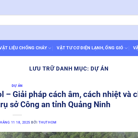
VẬT LIỆU CHỐNG CHÁY
VẬT TƯ CƠ ĐIỆN LẠNH, ỐNG GIÓ
VẬ
LƯU TRỮ DANH MỤC:
DỰ ÁN
DỰ ÁN
 – Giải pháp cách âm, cách nhiệt và 
trụ sở Công an tỉnh Quảng Ninh
HÁNG 11 18, 2025
BỞI
THUTHOM