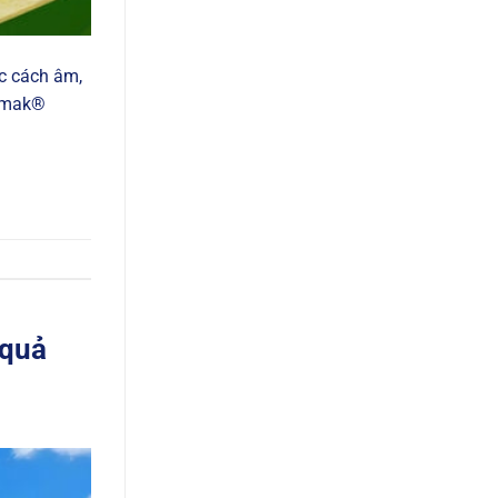
c cách âm,
Remak®
 quả