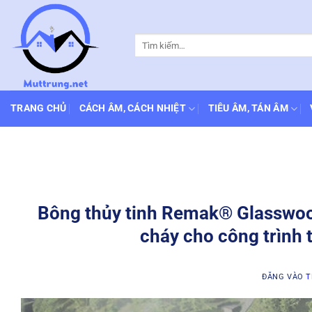
Bỏ
qua
Tìm
nội
kiếm:
dung
TRANG CHỦ
CÁCH ÂM, CÁCH NHIỆT
TIÊU ÂM, TÁN ÂM
Bông thủy tinh Remak® Glasswool
cháy cho công trình 
ĐĂNG VÀO
T