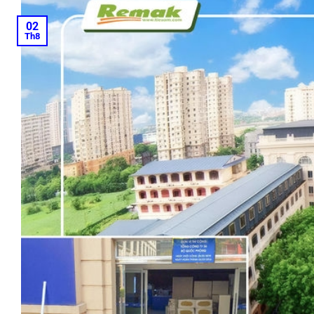
02
Th8