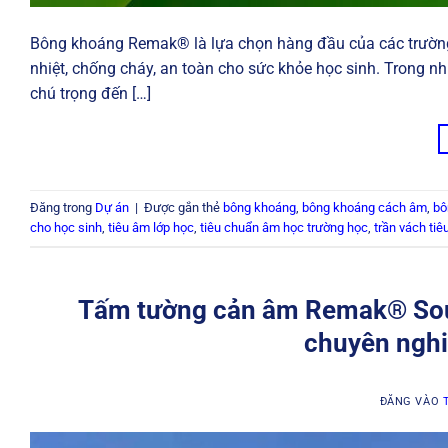
Bông khoáng Remak® là lựa chọn hàng đầu của các trường
nhiệt, chống cháy, an toàn cho sức khỏe học sinh. Trong n
chú trọng đến […]
Đăng trong
Dự án
|
Được gắn thẻ
bông khoáng
,
bông khoáng cách âm
,
bô
cho học sinh
,
tiêu âm lớp học
,
tiêu chuẩn âm học trường học
,
trần vách ti
Tấm tường cản âm Remak® Soun
chuyên nghi
ĐĂNG VÀO