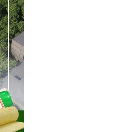
Hệ
Vách
Nhẹ
Trong
Xây
Dựng
Hiện
Đại