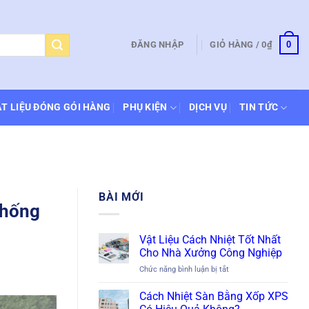
0
ĐĂNG NHẬP
GIỎ HÀNG /
0
₫
T LIỆU ĐÓNG GÓI HÀNG
PHỤ KIỆN
DỊCH VỤ
TIN TỨC
BÀI MỚI
chống
Vật Liệu Cách Nhiệt Tốt Nhất
Cho Nhà Xưởng Công Nghiệp
ở
Chức năng bình luận bị tắt
Vật
Liệu
Cách Nhiệt Sàn Bằng Xốp XPS
Cách