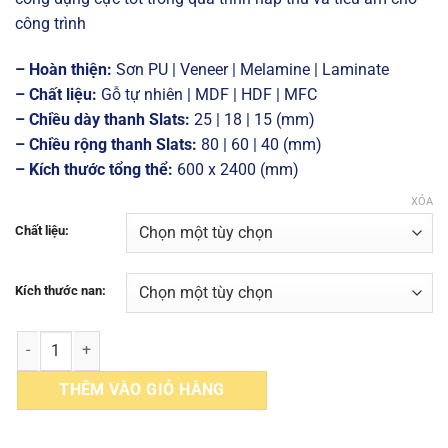
đến
công trình
4,300,000₫
– Hoàn thiện:
Sơn PU | Veneer | Melamine | Laminate
– Chất liệu:
Gỗ tự nhiên | MDF | HDF | MFC
– Chiều dày thanh Slats:
25 | 18 | 15 (mm)
– Chiều rộng thanh Slats:
80 | 60 | 40 (mm)
– Kích thước tổng thể:
600 x 2400 (mm)
XÓA
Chất liệu:
Kích thước nan:
La Phông Gỗ Tiêu âm Fineline Slats Horizontal Giá Rẻ Uy Tín Tại Mu
THÊM VÀO GIỎ HÀNG