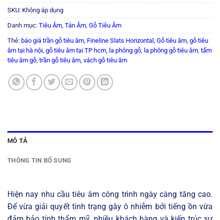
SKU:
Không áp dụng
Danh mục:
Tiêu Âm, Tán Âm
,
Gỗ Tiêu Âm
Thẻ:
báo giá trần gỗ tiêu âm
,
Fineline Slats Horizontal
,
Gỗ tiêu âm
,
gỗ tiêu
âm tại hà nội
,
gỗ tiêu âm tại TP hcm
,
la phông gỗ
,
la phông gỗ tiêu âm
,
tấm
tiêu âm gỗ
,
trần gỗ tiêu âm
,
vách gỗ tiêu âm
MÔ TẢ
THÔNG TIN BỔ SUNG
Hiện nay nhu cầu tiêu âm công trình ngày càng tăng cao.
Để vừa giải quyết tình trạng gây ô nhiễm bởi tiếng ồn vừa
đảm bảo tính thẩm mỹ, nhiều khách hàng và kiến trúc sư