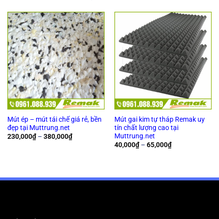
Mút ép – mút tái chế giá rẻ, bền
Mút gai kim tự tháp Remak uy
đẹp tại Muttrung.net
tín chất lượng cao tại
Muttrung.net
Khoảng
230,000
₫
–
380,000
₫
giá:
Khoảng
40,000
₫
–
65,000
₫
từ
giá:
230,000₫
từ
đến
40,000₫
380,000₫
đến
65,000₫