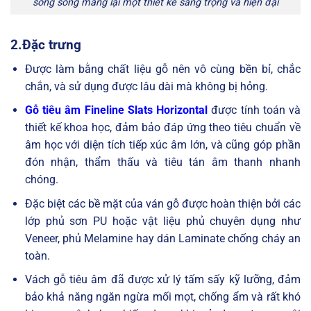
song song mang lại một thiết kế sang trọng và hiện đại
2.
Đặc trưng
Được làm bằng chất liệu gỗ nên vô cùng bền bỉ, chắc
chắn, và sử dụng được lâu dài mà không bị hỏng.
Gỗ tiêu âm
Fineline Slats Horizontal
được tính toán và
thiết kế khoa học, đảm bảo đáp ứng theo
tiêu chuẩn về
âm học với diện tích tiếp xúc âm lớn, và cũng góp phần
đón nhận, thẩm thấu và tiêu tán âm thanh nhanh
chóng.
Đặc biệt các bề mặt của ván gỗ được hoàn thiện bởi các
lớp phủ sơn PU hoặc vật liệu phủ chuyên dụng như
Veneer, phủ Melamine hay dán Laminate chống cháy an
toàn.
Vách gỗ tiêu âm đã được xử lý tấm sấy kỹ lưỡng, đảm
bảo khả năng ngăn ngừa mối mọt, chống ẩm và rất khó