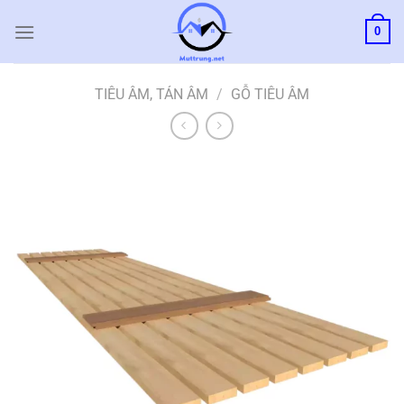
Bỏ
0
qua
nội
dung
TIÊU ÂM, TÁN ÂM
/
GỖ TIÊU ÂM