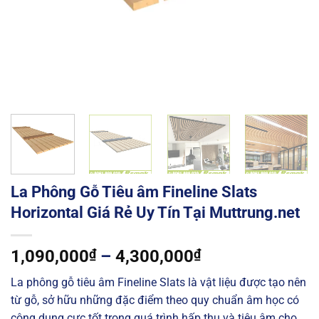
La Phông Gỗ Tiêu âm Fineline Slats
Horizontal Giá Rẻ Uy Tín Tại Muttrung.net
Khoảng
1,090,000
₫
–
4,300,000
₫
giá:
La phông gỗ tiêu âm Fineline Slats là vật liệu được tạo nên
từ
từ gỗ, sở hữu những đặc điểm theo quy chuẩn âm học có
1,090,000₫
công dụng cực tốt trong quá trình hấp thu và tiêu âm cho